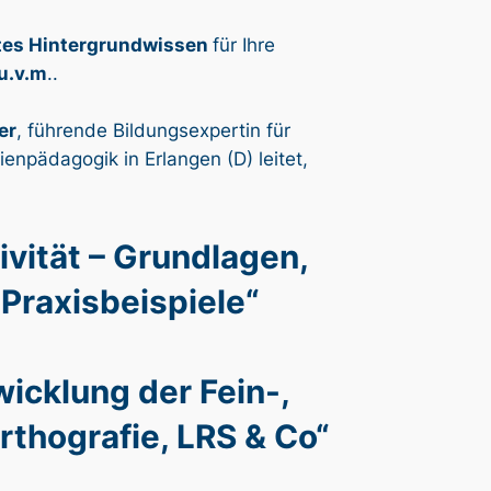
tes Hintergrundwissen
für Ihre
u.v.m
..
er
, führende Bildungsexpertin für
enpädagogik in Erlangen (D) leitet,
vität – Grundlagen,
 Praxisbeispiele“
icklung der Fein-,
rthografie, LRS & Co“