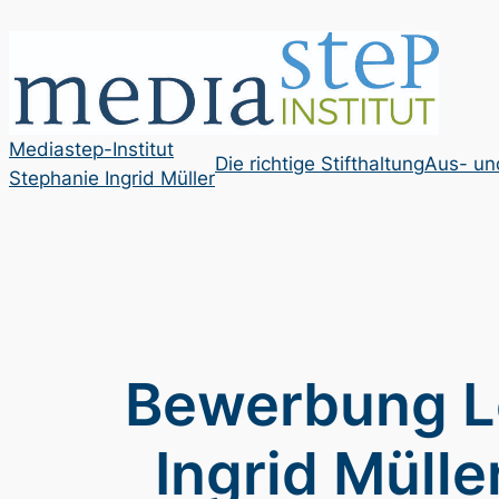
Zum
Inhalt
springen
Mediastep-Institut
Die richtige Stifthaltung
Aus- und
Stephanie Ingrid Müller
Bewerbung Le
Ingrid Mülle