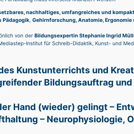
etzbares, nachhaltiges, umfangreiches und kompak
s Pädagogik
,
Gehirnforschung, Anatomie, Ergonomie 
önlich von der
Bildungsexpertin Stephanie Ingrid Müll
Mediastep-Institut für Schreib-Didaktik, Kunst- und Medi
es Kunstunterrichts und Kreati
greifender Bildungsauftrag und
er Hand (wieder) gelingt – Entw
fthaltung – Neurophysiologie, O